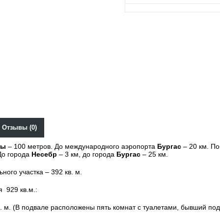
Отзывы (0)
ды
– 100 метров. До международного аэропорта
Бургас
– 20 км. По
До города
Несебр
– 3 км, до города
Бургас
– 25 км.
ого участка – 392 кв. м.
 929 кв.м.:
в. м. (В подвале расположены пять комнат с туалетами, бывший по