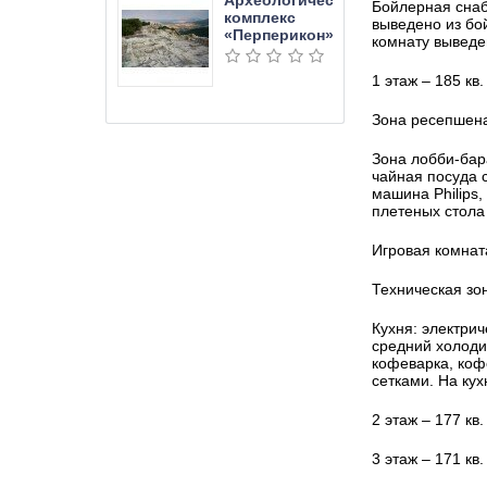
Археологический
Бойлерная снабж
комплекс
выведено из бо
«Перперикон»
комнату выведе
1 этаж – 185 кв
Зона ресепшена
Зона лобби-бар
чайная посуда 
машина Philips,
плетеных стола
Игровая комнат
Техническая зо
Кухня: электри
средний холоди
кофеварка, коф
сетками. На ку
2 этаж – 177 кв
3 этаж – 171 кв