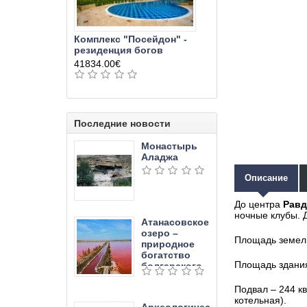
Комплекс "Посейдон" -
резиденция богов
41834.00€
Последние новости
Монастырь
Аладжа
Описание
До центра
Рав
ночные клубы. 
Атанасовское
озеро –
Площадь земельн
природное
богатство
Площадь здания
болгарского
края
Подвал – 244 к
котельная).