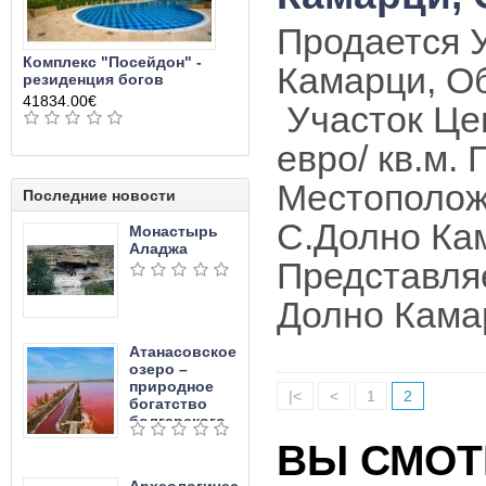
Продается У
Комплекс "Посейдон" -
Камарци, О
резиденция богов
41834.00€
Участок Цен
евро/ кв.м.
Местополож
Последние новости
С.Долно Ка
Монастырь
Аладжа
Представля
Долно Камар
Атанасовское
озеро –
природное
|<
<
1
2
богатство
болгарского
края
ВЫ СМОТ