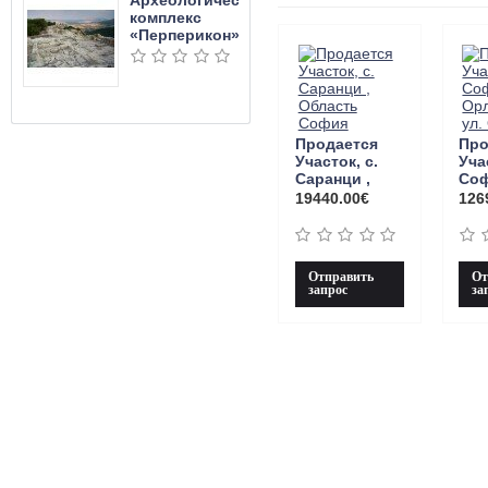
Археологический
комплекс
«Перперикон»
Продается
Про
Участок, с.
Уча
Саранци ,
Соф
Область
Орл
19440.00€
126
София
ул.
Отправить
От
запрос
за